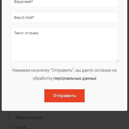
Блок-контейнеры оснащаются системой
принудительной вентиляции воздуха и отопления, а
также кран-балкой или ручной талью для удобства
монтажа насосного оборудования. В комплект
поставки павильона по согласованию с заказчиком
могут входить: пожарная и охранная сигнализации,
герметичная ёмкость для мусора из
сороулавливающей корзины, узел учета расхода
стоков и прочее оборудование.
Нажимая на кнопку "Отправить", вы даете согласие на
обработку
персональных данных
Комплектация
Отправить
Утепленный корпус
Ворота/дверь
Окна