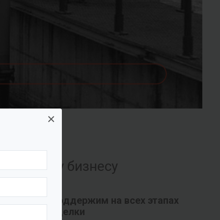
×
их вашему бизнесу
Поддержим на всех этапах
сделки