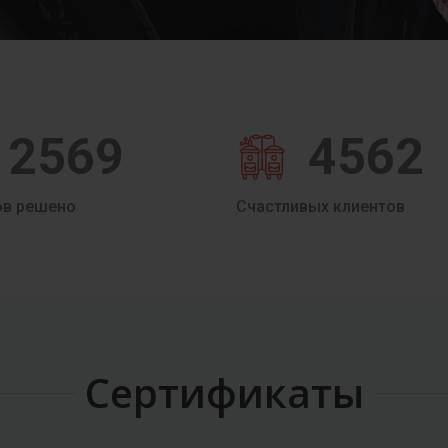
2569
4562
ов решено
Счастливых клиентов
Сертификаты