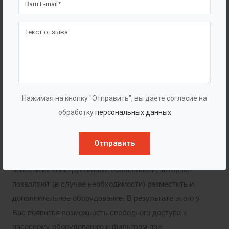
Горловины различного диаметра
Корзина для сбора мусора (AISI, ПП)
Лестница (материал ПП, AISI, Алюминий)
Корзина для сбора мусора (нержавейка, ПП)
Лестница (материал ПП, Нержавейка,
Алюминий)
Нажимая на кнопку "Отправить", вы даете согласие на
обработку
персональных данных
Преимущества
Отправить
К несомненным достоинствам колодцев можно
отнести их конструктивные особенности, которые
позволяют (в случае необходимости) разместить и
дополнительное оборудование. В результате этого у
Вас появится возможность свободного доступа к
насосному оборудованию и фильтрам при