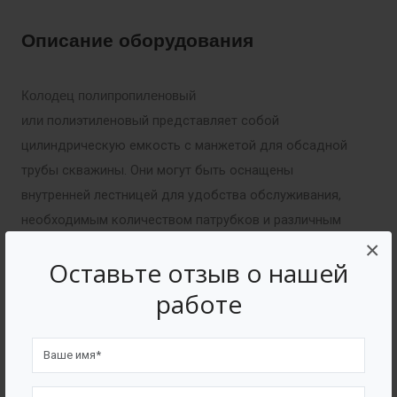
Описание оборудования
Колодец полипропиленовый
полиэтиленовый представляет собой
или
цилиндрическую емкость с манжетой для обсадной
трубы скважины. Они могут быть оснащены
внутренней лестницей для удобства обслуживания,
необходимым количеством патрубков и различным
×
оборудованием.
Оставьте отзыв о нашей
работе
Комплектация
Патрубки и трубы различного диаметра (ПП,
AISI, ПЭ, ПВХ )