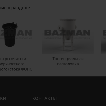
ые в разделе
ры очистки
Тангенциальная
рхностного
песколовка
го) стока ФОПС
ЛКИ
КОНТАКТЫ