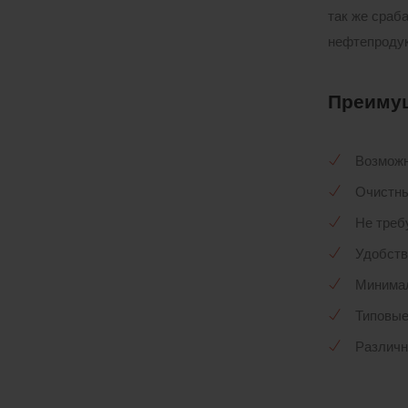
так же сраб
нефтепродук
Преиму
Возможн
Очистны
Не треб
Удобств
Минимал
Типовые
Различн