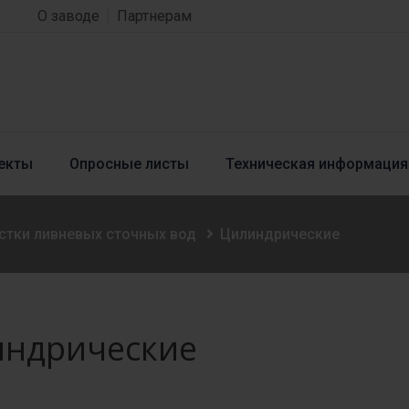
О заводе
Партнерам
екты
Опросные листы
Техническая информация
стки ливневых сточных вод
Цилиндрические
ндрические