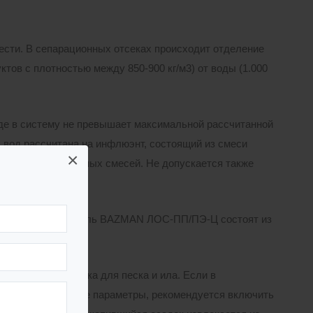
ести. В сепарационных отсеках происходит отделение
ов с плотностью между 850-900 кг/м3) от воды (1.000
оде в систему не превышает максимальной рассчитанной
 вод рассчитана на инфлюэнт, состоящий из смеси
×
 для сепарации иных смесей. Не допускается также
илена , марка модель BAZMAN ЛОС-ПП/ПЭ-Ц состоят из
ловки – отстойника для песка и ила. Если в
шающее расчетные параметры, рекомендуется включить