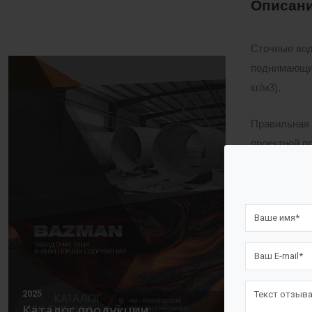
Описани
Сточные вод
поднимающих
кг/м3).
Правильная 
проектной п
нефтепродук
баланс pH вн
Ливневые оч
пескоотдели
Пескоотдел
поступающих
2025
Каталог продукции