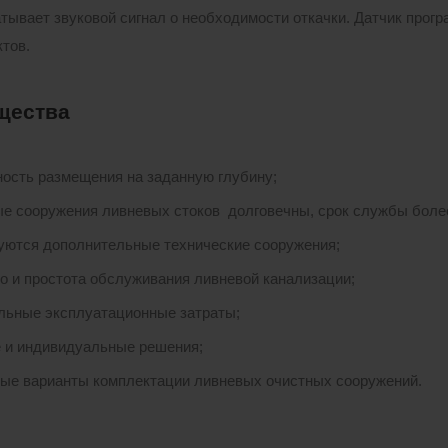
атывает звуковой сигнал о необходимости откачки. Датчик прог
тов.
щества
ость размещения на заданную глубину;
е сооружения ливневых стоков долговечны, срок службы более
уются дополнительные технические сооружения;
о и простота обслуживания ливневой канализации;
ьные эксплуатационные затраты;
 и индивидуальные решения;
ые варианты комплектации ливневых очистных сооружений.