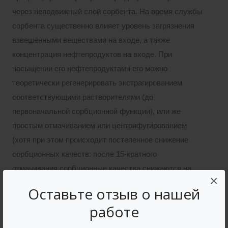
через неподвижный слой сорбента. На время службы
сорбента существенно влияет уровень загрязнения
взвешенными веществами на входе, а также
концентрация нефтепродуктов на входе. При
насыщении его нефтепродуктами его можно
теоретически регенерировать экстрагированием
соответствующими растворителями (до
первоначальной сорбционной функции), или же
простым отмачиванием или центрифугированием
(хотя при этом происходит постепенное снижение
сорбционных качеств: после 15-кратного
отмачивания сорбционные качества снижаются на
×
50% от первоначального уровня).
Оставьте отзыв о нашей
работе
Комплектация