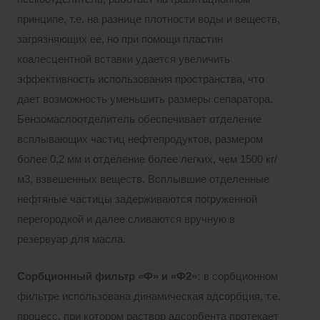
принципе, т.е. на разнице плотности воды и веществ,
загрязняющих ее, но при помощи пластин
коалесцентной вставки удается увеличить
эффективность использования пространства, что
дает возможность уменьшить размеры сепаратора.
Бензомаслоотделитель обеспечивает отделение
всплывающих частиц нефтепродуктов, размером
более 0,2 мм и отделение более легких, чем 1500 кг/
м3, взвешенных веществ. Всплывшие отделенные
нефтяные частицы задерживаются погруженной
перегородкой и далее сливаются вручную в
резервуар для масла.
Сорбционный фильтр «Ф» и «Ф2»:
в сорбционном
фильтре использована динамическая адсорбция, т.е.
процесс, при котором раствор адсорбента протекает