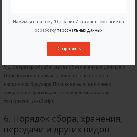
5.1. Оператор обрабатывает персональные данные
Пользователя только в случае их отправки
Нажимая на кнопку "Отправить", вы даете согласие на
Пользователем через формы, расположенные на сайте
обработку
персональных данных
www.bazman.ru
. Отправляя свои персональные данные
Оператору, Пользователь выражает свое согласие с
Отправить
данной Политикой.
5.2. Оператор обрабатывает обезличенные данные о
Пользователе в случае, если это разрешено в
настройках браузера Пользователя (включено
сохранение файлов «cookie» и использование
технологии JavaScript).
6. Порядок сбора, хранения,
передачи и других видов