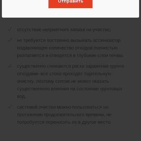
Отправить
Преимущества
отсутствие неприятного запаха на участке;
не требуется постоянно вызывать ассенизатор.
подавляющее количество отходов полностью
разлагаются и отводятся в глубокие слои почвы.
существенно снижаются риски заражения грунта
отходами- все стоки проходят тщательную
очистку, поэтому септик не может оказать
существенного влияния на состояние грунтовых
вод.
системой очистки можно пользоваться на
протяжении продолжительного времени, не
потребуется переносить ее в другое место