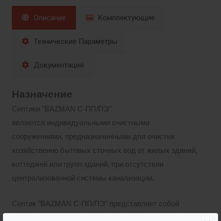
Описание
Комплектующие
Технические Параметры
Документация
Назначение
Септики "BAZMAN С-ПП/ПЭ"
являются индивидуальными очистными
сооружениями, предназначенными для очистки
хозяйственно бытовых сточных вод от жилых зданий,
коттеджей или групп зданий, при отсутствии
централизованной системы канализации.
Септик "BAZMAN С-ПП/ПЭ" представляет собой
водонепроницаемую ёмкость, изготовленную