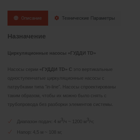
Описание
Технические Параметры
Назначение
Циркуляционные насосы
«ГУДДИ
TD»
Насосы серии
«ГУДДИ
TD»
C
это вертикальные
одноступенчатые циркуляционные насосы с
патрубками типа "in-line". Насосы спроектированы
таким образом, чтобы их можно было снять с
трубопровода без разборки элементов системы.
3
3
Диапазон подач: 4 м
/ч ~ 1200 м
/ч;
Напор: 4,5 м ~ 108 м;