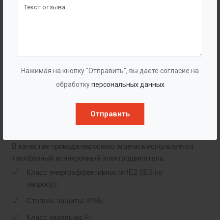
отводящее устройство (спиральный отвод); вал
насоса из нержавеющей стали; торцевое уплотнение.
В насосах
«ГУДДИ
TD»
125-150 (по запросу), в
«ГУДДИ
TD»
200-300 (в стандарте) применено
картриджное торцевое уплотнение, которое
значительно упрощает сервисное обслуживание.
Нажимая на кнопку "Отправить", вы даете согласие на
Следовательно, даже для самых больших насосов
сервисные работы могут быть проведены одним
обработку
персональных данных
человеком.
Отправить
Электродвигатель
В качестве привода насосного агрегата используется
трехфазный асинхронный электродвигатель.
Класс энергоэффективности IE2 (IE3 по
запросу);
Степень защиты: IP55;
Класс изоляции: F;