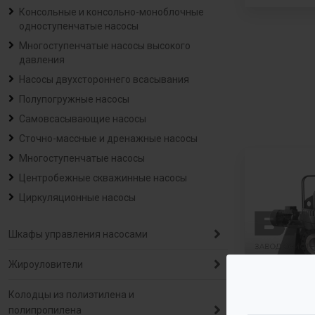
Консольные и консольно-моноблочные
одноступенчатые насосы
Многоступенчатые насосы высокого
давления
Насосы двухстороннего всасывания
Полупогружные насосы
Самовсасывающие насосы
Сточно-массные и дренажные насосы
Многоступенчатые насосы
Центробежные скважинные насосы
Циркуляционные насосы
Шкафы управления насосами
Жироуловители
Колодцы из полиэтилена и
полипропилена