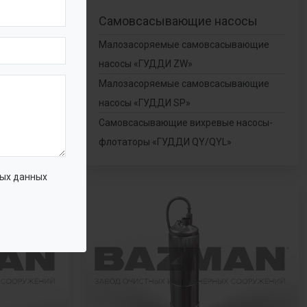
сы
Самовсасывающие насосы
ые
Малозасоряемые самовсасывающие
насосы «ГУДДИ ZW»
Малозасоряемые самовсасывающие
нчатые
насосы «ГУДДИ SP»
»
Самовсасывающие вихревые насосы-
флотаторы «ГУДДИ QY/QYL»
ых данных