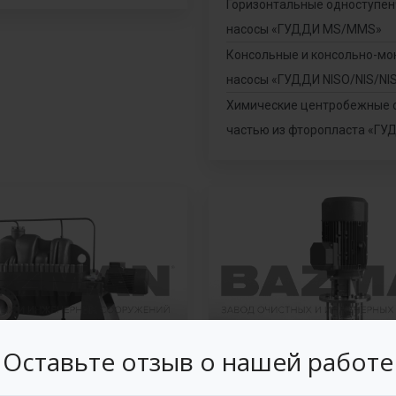
Горизонтальные одноступе
насосы «ГУДДИ MS/МMS»
Консольные и консольно-м
насосы «ГУДДИ NISO/NIS/NI
Химические центробежные 
частью из фторопласта «ГУ
Оставьте отзыв о нашей работе