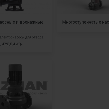
ассные и дренажные
Многоступенчатые на
электронасосы для отвода
д «ГУДДИ WQ»