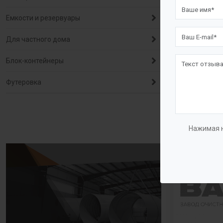
Насосы д
Емкости и резервуары
всасыва
Для частного дома
Многоступе
сверхвысок
Блок-контейнеры
Одноступен
Футеровка
двухсторон
NSC»
Нажимая н