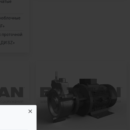
нчатые
оноблочные
SF»
с проточной
ДДИ SZ»
×