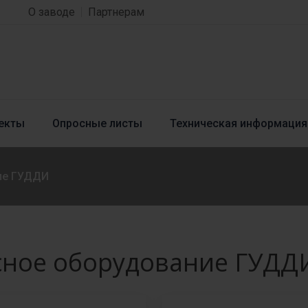
О заводе
Партнерам
екты
Опросные листы
Техническая информация
ие ГУДДИ
сное оборудование ГУДД