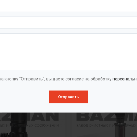
вухстороннего
Полупогружные насо
ния
Полупогружные вертикальн
нчатые насосы
турбинные «ГУДДИ
ого давления «ГУДДИ NDS»
VTP/VTC/VTM/VTA/VTG»
чатые насосы
Полупогружные многоступе
него всасывания «ГУДДИ
насосы «ГУДДИ CDLK/CDLFK
а кнопку "Отправить", вы даете согласие на обработку
персональн
Отправить