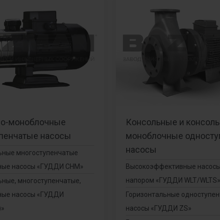
но-моноблочные
Консольные и консоль
пенчатые насосы
моноблочные односту
насосы
ьные многоступенчатые
ные насосы «ГУДДИ СНМ»
Высокоэффективные насосы
напором «ГУДДИ WLT/WLTS
ьные, многоступенчатые,
ные насосы «ГУДДИ
Горизонтальные одноступе
)»
насосы «ГУДДИ ZS»