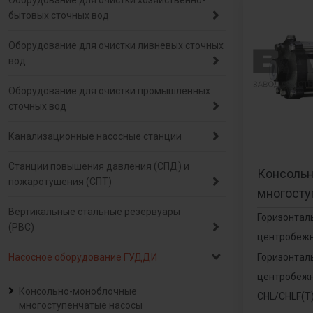
Оборудование для очистки хозяйственно-
бытовых сточных вод
Оборудование для очистки ливневых сточных
вод
Оборудование для очистки промышленных
сточных вод
Канализационные насосные станции
Станции повышения давления (СПД) и
Консоль
пожаротушения (СПТ)
многосту
Вертикальные стальные резервуары
Горизонтал
(РВС)
центробеж
Насосное оборудование ГУДДИ
Горизонтал
центробеж
Консольно-моноблочные
CHL/CHLF(Т
многоступенчатые насосы