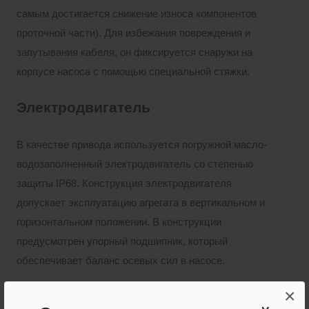
самым достигается снижение износа компонентов
проточной части). Для избежания повреждения и
запутывания кабеля, он фиксируется снаружи на
корпусе насоса с помощью специальной стяжки.
Электродвигатель
В качестве привода используется погружной масло-
водозаполненный электродвигатель со степенью
защиты IP68. Конструкция электродвигателя
допускает эксплуатацию агрегата в вертикальном и
горизонтальном положении. В конструкции
предусмотрен упорный подшипник, который
обеспечивает баланс осевых сил в насосе.
×
Степень защиты: IP68;