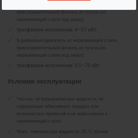
6-дюймовый двигатель из нержавеющей стали,
присоединительный фланец из чугуна (из
нержавеющей стали под заказ):
трехфазное исполнение: 4—37 кВт;
8-дюймовый двигатель из нержавеющей стали,
присоединительный фланец из чугуна (из
нержавеющей стали под заказ):
трехфазное исполнение: 5.5—75 кВт.
Условия эксплуатации
Чистые, не взрывоопасные жидкости, не
содержащие абразивных твердых или
волокнистых примесей и не агрессивных к
нержавеющей стали;
Макс. температура жидкости: 25 °C (более