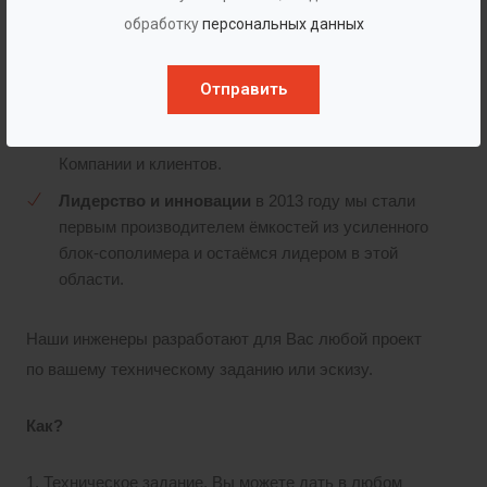
жестким требованиям к качеству и
обработку
персональных данных
безопасности.
Люди
– у нас работают профессионалы своего
Отправить
дела, позволяют воплощать в жизнь лучшие
технические и технологические решения для
Компании и клиентов.
Лидерство и инновации
в 2013 году мы стали
первым производителем ёмкостей из усиленного
блок-сополимера и остаёмся лидером в этой
области.
Наши инженеры разработают для Вас любой проект
по вашему техническому заданию или эскизу.
Как?
1. Техническое задание. Вы можете дать в любом