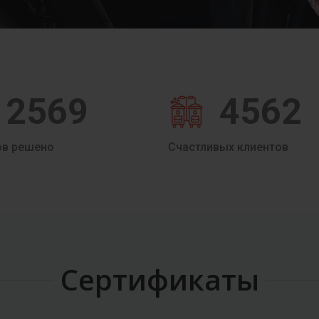
2569
4562
ов решено
Счастливых клиентов
Сертификаты