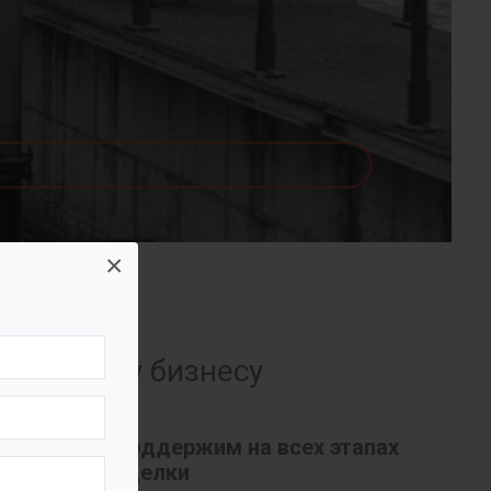
×
их вашему бизнесу
Поддержим на всех этапах
сделки