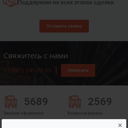
Поддержим на всех этапах сделки
Оставить заявку
Свяжитесь с нами
+7 (861) 241-02-03
Написать
5689
2569
Заказов оформлено
Вопросов решено
×