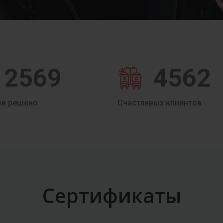
2569
4562
ов решено
Счастливых клиентов
Сертификаты