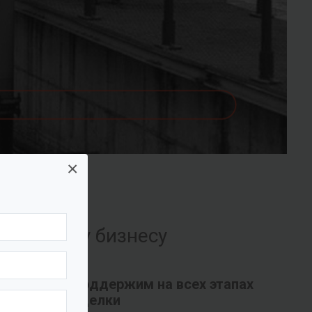
×
их вашему бизнесу
Поддержим на всех этапах
сделки