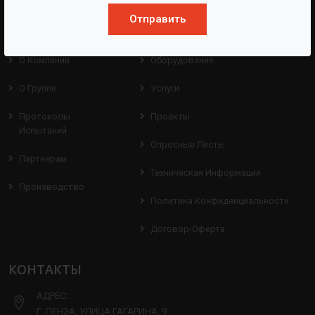
Отправить
BAZMAN
ПОЛЕЗНЫЕ ССЫЛКИ
О Компании
Оборудование
О Группе
Услуги
Протоколы
Проекты
Испытаний
Опросные Листы
Партнерам
Техническая Информация
Производство
Политика Конфиденциальности
Договор-Оферта
КОНТАКТЫ
АДРЕС:
Г. ПЕНЗА, УЛИЦА ГАГАРИНА, 9