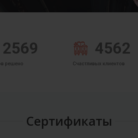
2569
4562
ов решено
Счастливых клиентов
Сертификаты