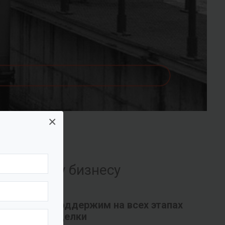
×
их вашему бизнесу
Поддержим на всех этапах
сделки