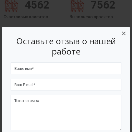
4562
7562
Счастливых клиентов
Выполнено проектов
×
Сертификаты
Оставьте отзыв о нашей
работе