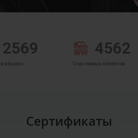
2569
4562
ов решено
Счастливых клиентов
Сертификаты