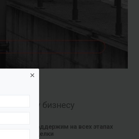
×
их вашему бизнесу
Поддержим на всех этапах
сделки