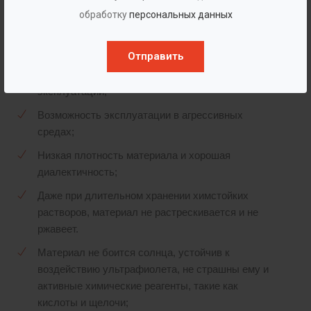
диапазон от - 40 до +110 градусов по Цельсию);
обработку
персональных данных
Резервуары из полиэтилена или полипропилена
могут находиться под землей более 50 лет. В
Отправить
случае необходимости, их реконструкция и
ремонт проводятся непосредственно на месте
эксплуатации;
Возможность эксплуатации в агрессивных
средах;
Низкая плотность материала и хорошая
диалектичность;
Даже при длительном хранении химстойких
растворов, материал не растрескивается и не
ржавеет.
Материал не боится солнца, устойчив к
воздействию ультрафиолета, не страшны ему и
активные химические реагенты, такие как
кислоты и щелочи;