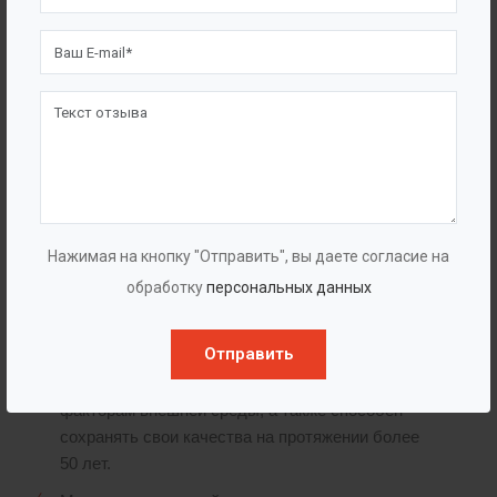
Павильоны
Преимущества
Прочность изделию придают кольца жесткости,
которые герметично интегрированы в
полипропилен. При этом класс прочности
кольцевой жесткости рассчитан на основании
Нажимая на кнопку "Отправить", вы даете согласие на
СНИП 2.04.03-85 и ГОСТ Р 52857.5-2007.
обработку
персональных данных
Насосная станция КНС BAZMAN выполнена из
полипропилена или полиэтилена. Выбор этого
Отправить
материала обусловлен тем, что он устойчив к
коррозии, деформации, прочим негативным
факторам внешней среды, а также способен
сохранять свои качества на протяжении более
50 лет.