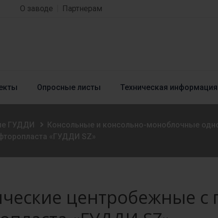
О заводе
Партнерам
екты
Опросные листы
Техническая информация
ие ГУДДИ
Консольные и консольно-моноблочные одн
 фторопласта «ГУДДИ SZ»
ческие центробежные с 