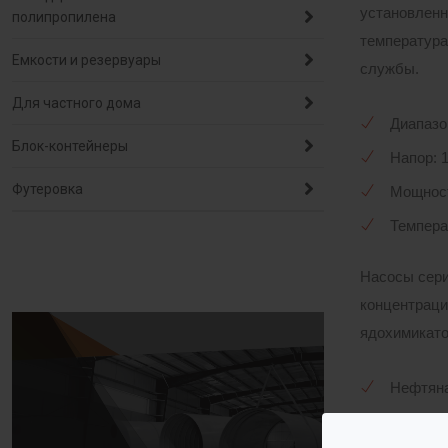
установленн
полипропилена
температура
Емкости и резервуары
службы.
Для частного дома
Диапазон
Блок-контейнеры
Напор: 1
Футеровка
Мощность
Темпера
Насосы сер
концентраци
ядохимикатов
Нефтяна
Лакокра