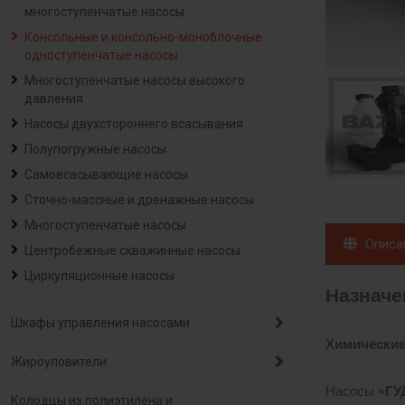
многоступенчатые насосы
Консольные и консольно-моноблочные
одноступенчатые насосы
Многоступенчатые насосы высокого
давления
Насосы двухстороннего всасывания
Полупогружные насосы
Самовсасывающие насосы
Сточно-массные и дренажные насосы
Многоступенчатые насосы
Описа
Центробежные скважинные насосы
Циркуляционные насосы
Назначе
Шкафы управления насосами
Химические
Жироуловители
Насосы
«Г
Колодцы из полиэтилена и