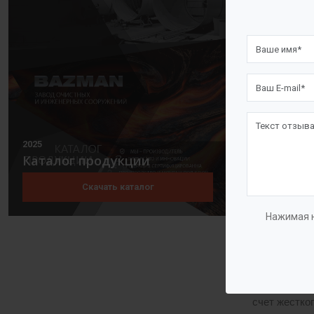
Фармако
Плавиль
Откачка
Перекач
Констру
2025
Насос
«ГУ
Каталог продукции
соединяются
Скачать каталог
Корпус може
Нажимая н
рабочая сре
колесо арми
Агрегаты се
счет жестко