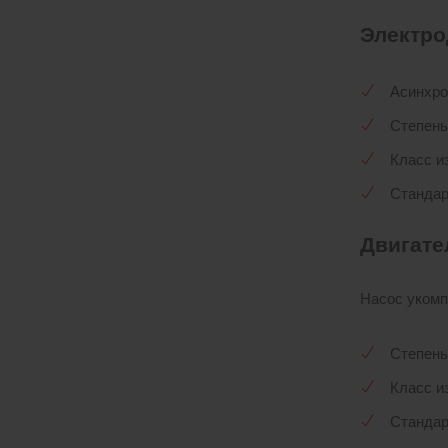
Электро
Асинхро
Степень
Класс и
Стандар
Двигате
Насос укомп
Степень
Класс и
Стандар