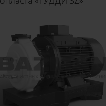
опласта «ГУДДИ SZ»