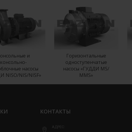
сольные и
Горизонтальные
нсольно-
одноступенчатые
очные насосы
насосы «ГУДДИ MS/
ISO/NIS/NISF»
МMS»
ЛКИ
КОНТАКТЫ
АДРЕС: