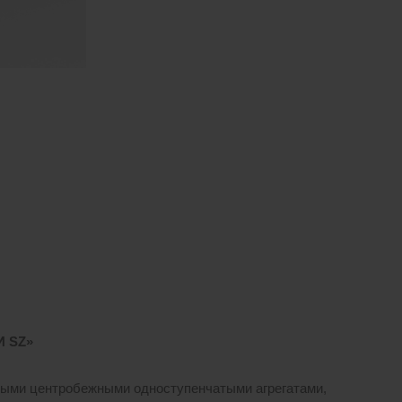
ДИ
SZ»
ыми центробежными одноступенчатыми агрегатами,