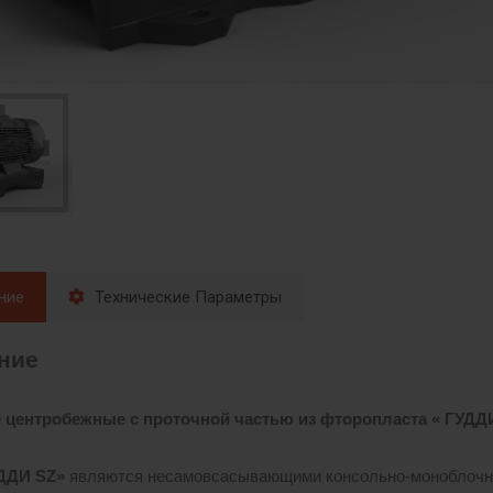
ние
Технические Параметры
ние
 центробежные с проточной частью из фторопласта « ГУД
УДДИ
SZ»
являются несамовсасывающими консольно-моноблочн