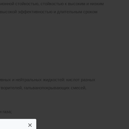
ионной стойкостью, стойкостью к высоким и низким
 высокой эффективностью и длительным сроком
ивных и нейтральных жидкостей: кислот разных
створителей, гальванопокрывающих смесей,
 газа;
×