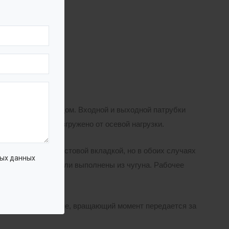
ранлилищ;
радиальным выходом. Входной и выходной патрубки
идравлически разгружено от осевой нагрузки.
чугуна с фторопластовой вкладкой, но в обоих случаях
ых данных
и. Корпусные детали выполнены из чугуна. Рабочее
ткой стальной раме, вращающий момент передается за