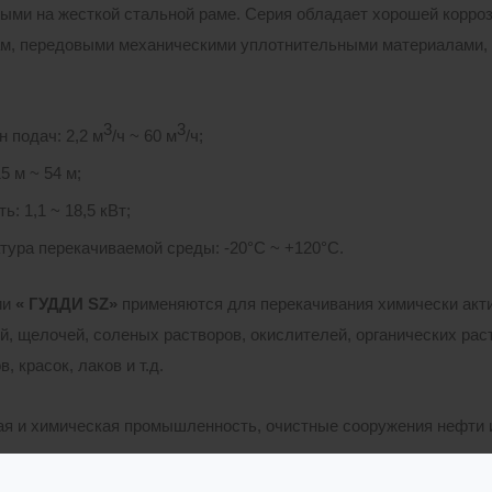
ыми на жесткой стальной раме. Серия обладает хорошей корроз
м, передовыми механическими уплотнительными материалами,
3
3
 подач: 2,2 м
/ч ~ 60 м
/ч;
5 м ~ 54 м;
: 1,1 ~ 18,5 кВт;
тура перекачиваемой среды: -20°С ~ +120°С.
ии
« ГУДДИ
SZ»
применяются для перекачивания химически акт
й, щелочей, соленых растворов, окислителей, органических ра
, красок, лаков и т.д.
я и химическая промышленность, очистные сооружения нефти и
сочная промышленность;