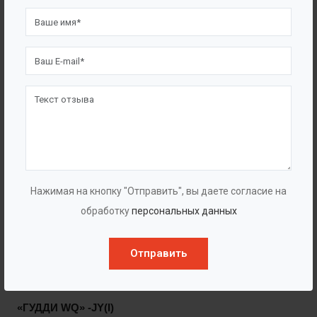
1. Масляно-водяной датчик в
масляной камере для контроля
работы торцевого уплотнения;
2. Термореле в обмотках статора
для защиты от перегрева
Насосы имеют несколько типов соединения с
дренажной системой:
Нажимая на кнопку "Отправить", вы даете согласие на
обработку
персональных данных
Автоматическая трубная муфта;
Гибкий шланг;
Отправить
Колено с фланцем.
«ГУДДИ
WQ»
-JY(I)