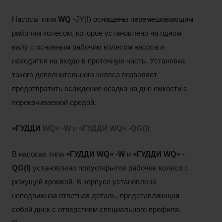
Насосы типа
WQ
-JY(I) оснащены перемешивающим
рабочим колесом, которое установлено на одном
валу с основным рабочим колесом насоса и
находится на входе в проточную часть. Установка
такого дополнительного колеса позволяет
предотвратить осаждение осадка на дне емкости с
перекачиваемой средой.
«ГУДДИ
WQ»
-W
и
«ГУДДИ
WQ»
-QG(I)
В насосах типа
«ГУДДИ
WQ»
-W
и
«ГУДДИ
WQ»
-
QG(I)
установлено полуоткрытое рабочее колесо с
режущей кромкой. В корпусе установлена
неподвижная ответная деталь, представляющая
собой диск с отверстием специального профиля.