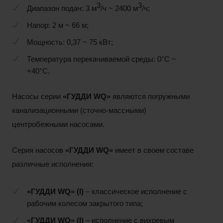
3
3
Диапазон подач: 3 м
/ч ~ 2400 м
/ч;
Напор: 2 м ~ 66 м;
Мощность: 0,37 ~ 75 кВт;
Температура перекачиваемой среды: 0°С ~
+40°С.
Насосы серии
«ГУДДИ
WQ»
являются погружными
канализационными (сточно-массными)
центробежными насосами.
Серия насосов
«ГУДДИ
WQ»
имеет в своем составе
различные исполнения:
«ГУДДИ
WQ»
(I
)
– классическое исполнение с
рабочим колесом закрытого типа;
«ГУДДИ
WQ»
(I)
– исполнение с вихревым