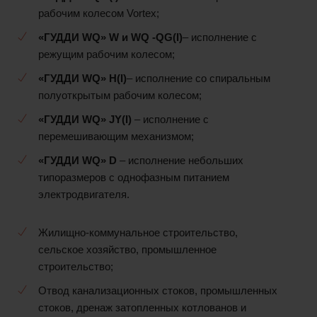
рабочим колесом Vortex;
«ГУДДИ
WQ»
W и
WQ
-QG(I)
– исполнение с
режущим рабочим колесом;
«ГУДДИ
WQ»
H(I)
– исполнение со спиральным
полуоткрытым рабочим колесом;
«ГУДДИ
WQ»
JY(I)
– исполнение с
перемешивающим механизмом;
«ГУДДИ
WQ»
D
– исполнение небольших
типоразмеров с однофазным питанием
электродвигателя.
Жилищно-коммунальное строительство,
сельское хозяйство, промышленное
строительство;
Отвод канализационных стоков, промышленных
стоков, дренаж затопленных котлованов и