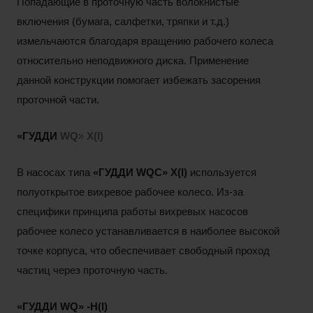
Попадающие в проточную часть волокнистые
включения (бумага, салфетки, тряпки и т.д.)
измельчаются благодаря вращению рабочего колеса
относительно неподвижного диска. Применение
данной конструкции помогает избежать засорения
проточной части.
«ГУД
ДИ
WQ
»
X(I)
В насосах типа
«ГУДДИ
WQC
»
X(I)
используется
полуоткрытое вихревое рабочее колесо. Из-за
специфики принципа работы вихревых насосов
рабочее колесо устанавливается в наиболее высокой
точке корпуса, что обеспечивает свободный проход
частиц через проточную часть.
«ГУДДИ
WQ»
-H(I)