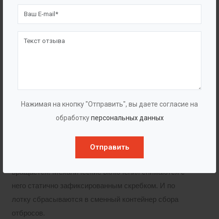
защиты от перелива камера имеет аварийный отвод,
куда в случае превышения уровня стекает лишний
объем стока.
Очистка стока. Вода перетекает сквозь прозоры сита
(размером от 0,25 до 4 мм) в камеру очищенной воды,
расположенную под барабаном. А мусор и
Нажимая на кнопку "Отправить", вы даете согласие на
загрязнения крупнее щелевых прозоров
обработку
персональных данных
задерживаются на барабане. Осветленная вода
самотеком отводится на сброс или доочистку.
Отправить
Удаление шлама. Барабанное сито непрерывно
вращается. Механические включения снимаются с
него статично зафиксированным скребком. И по
лотку сбрасываются в сменный контейнер сбора
отбросов.