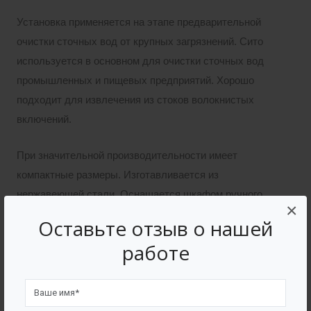
Установка применяется на этапе предварительной
очистки сточных вод от крупных загрязнений. Сито
используется в основном для очистки сточных вод
промышленных и пищевых предприятий. Хорошо
подходит для извлечения из стоков волокнистых
включений.
При значительной производительности имеет
компактные размеры. Изготавливается из
нержавеющей стали. Оснащается шкафом ручного
×
или автоматического управления.
Оставьте отзыв о нашей
работе
Подача воды. Исходная вода, загрязненная
примесями и мусором, в напорном режиме поступает
по трубопроводу в приемную камеру установки,
которая находится позади барабанного сита. Для