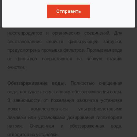
Сорбционная очистка.
Отфильтрованная вода
Отправить
напорно поступает на сорбционные фильтры , в
которых проходит окончательная очистка воды от
нефтепродуктов и органических соединений. Для
восстановления свойств фильтрующей загрузки,
предусмотрена промывка фильтров. Промывная вода
от фильтров направляются на первую стадию
очистки.
Обеззараживание воды.
Полностью очищенная
вода, поступает на установку обеззараживания воды.
В зависимости от пожелания заказчика установка
может комплектоваться ультрафиолетовыми
лампами или установками дозирования гипохлорита
натрия. Очищенная и обеззараженная вода,
отводится из установки.