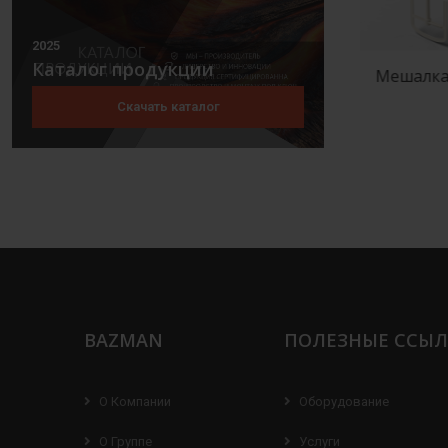
2025
Каталог продукции
Мешалка лопастная
Мешалка рамная
Скачать каталог
BAZMAN
ПОЛЕЗНЫЕ ССЫ
О Компании
Оборудование
О Группе
Услуги