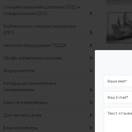
Станции повышения давления (СПД) и
пожаротушения (СПТ)
Вертикальные стальные резервуары
(РВС)
Насосное оборудование ГУДДИ
Шкафы управления насосами
Описа
Жироуловители
Назначе
Колодцы из полиэтилена и
полипропилена
Пленочный д
Емкости и резервуары
и других га
Для частного дома
Производите
Блок-контейнеры