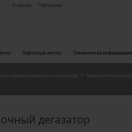
О заводе
Партнерам
екты
Опросные листы
Техническая информация
истки промышленных сточных вод
Технологическое о
очный дегазатор