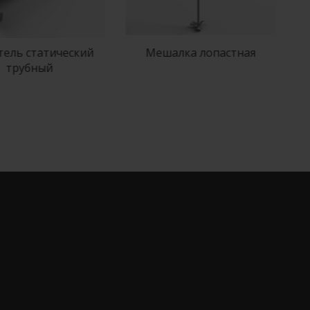
еский
Мешалка лопастная
Мешалка