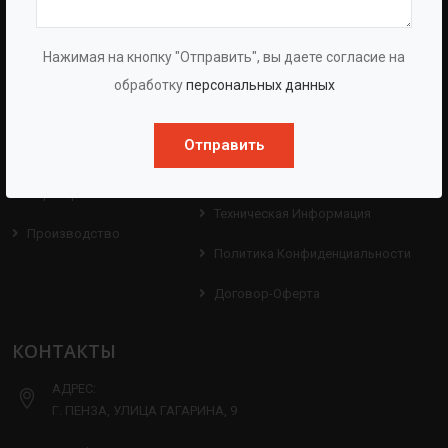
BAZMAN
ПОЛЕЗНЫЕ ССЫЛКИ
О Компании
Оборудование
Нажимая на кнопку "Отправить", вы даете согласие на
обработку
персональных данных
О Группе
Услуги
Протоколы
Проекты
Отправить
Испытаний
Опросные Листы
Партнерам
Техническая Информация
Производство
Политика Конфиденциальности
Договор-Оферта
КОНТАКТЫ
АДРЕС:
Г. ПЕНЗА, УЛИЦА ГАГАРИНА, 9