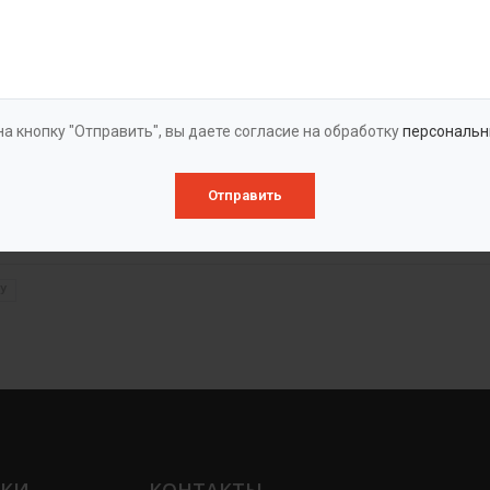
а кнопку "Отправить", вы даете согласие на обработку
персональн
Отправить
о емкостного и очистного оборудования BAZMAN
У