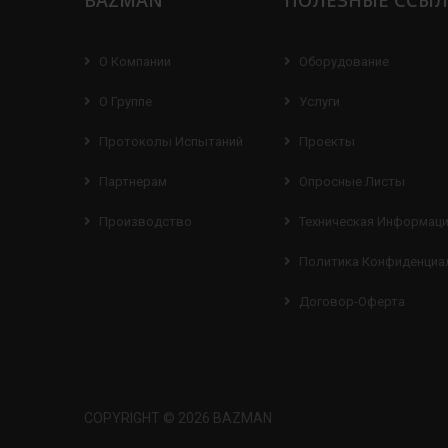
BAZMAN
ПОЛЕЗНЫЕ ССЫ
О Компании
Оборудование
О Группе
Услуги
Протоколы Испытаний
Проекты
Партнерам
Опросные Листы
Производство
Техническая Информац
Политика Конфиденциа
Договор-Оферта
COPYRIGHT © 2026 BAZMAN