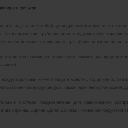
напорного фильтра
льтр представляет собой цилиндрический корпус из стеклопл
я технологических трубопроводов предусмотрены горловины
нижнего коллекторов к горловинам – резьбовое или фланцевое, и
пуса фильтра размещают верхнюю и нижнюю распределитель
засыпки).
 воздуха, который может попадать вместе с водой или оставать
автоматическим воздуховодом. Также через него организован до
тельные системы предназначены для равномерного распр
 виде корзины, ширина щелей 250 мкм. Нижнее распредустройст