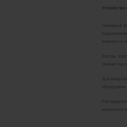
Устройство 
Напорный фи
подключени
верхнего и 
Внутрь кор
(зернистые 
Для выпуска
оборудован 
Распредели
выполнено в