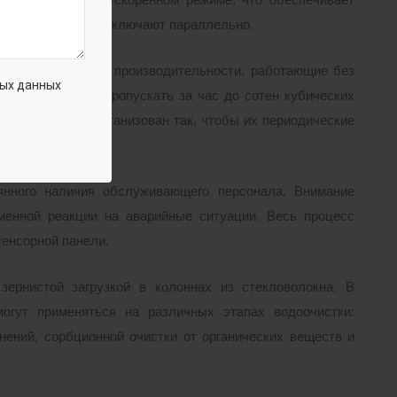
 установку, их подключают параллельно.
фильтры большой производительности, работающие без
ых данных
ции, способные пропускать за час до сотен кубических
должен быть организован так, чтобы их периодические
ности.
янного наличия обслуживающего персонала. Внимание
менной реакции на аварийные ситуации. Весь процесс
сенсорной панели.
ернистой загрузкой в колоннах из стекловолокна. В
огут применяться на различных этапах водоочистки:
нений, сорбционной очистки от органических веществ и