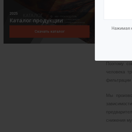
непрерывную
2025
Каталог продукции
Для промыш
Нажимая н
Скачать каталог
сбоев 24 ча
метров воды
промывки и 
Поэтому со
человека т
фильтрации 
Мы произво
зависимост
предварител
снижения му