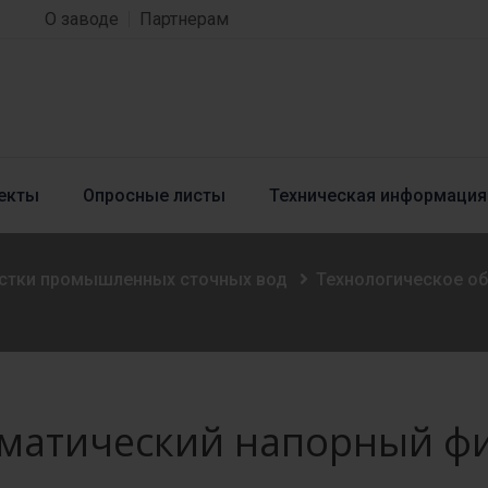
О заводе
Партнерам
екты
Опросные листы
Техническая информация
истки промышленных сточных вод
Технологическое о
матический напорный ф