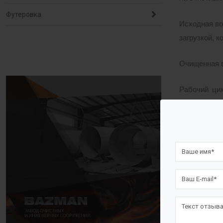
Футеровка
Исходная во
загрузкой, 
Очищенная в
Рабочий цик
промывка. (
системой пр
Периодичнос
воды и режи
Фильтровани
сверху вниз
При включе