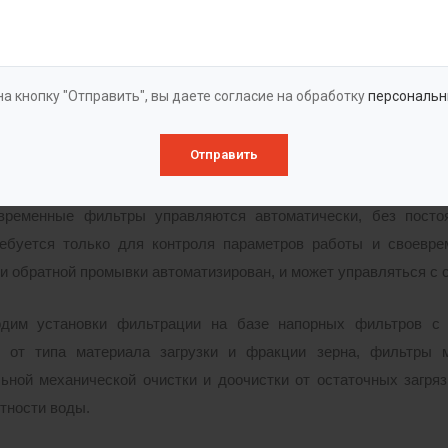
 работу установки. При обвязке нескольких фильтров в единую
ленной очистки воды на предприятиях требуются напорные 
а кнопку "Отправить", вы даете согласие на обработку
персональн
са в сутки. Для этого используются мощные системы фильтра
. И при этом режим работы промышленных напорных фильтров 
Отправить
техническое обслуживание не мешало требуемой производитель
временные фильтры управляются автоматически, без посто
ребуется только для контроля параметров работы и своевре
и обратной промывки автоматизирован, и может управляться с 
дим установки фильтрации на базе напорных фильтров с з
и от типа материала загрузки и фракции зерна, фильтры м
ьной механической очистки и доочистки от остаточных загряз
тности воды.