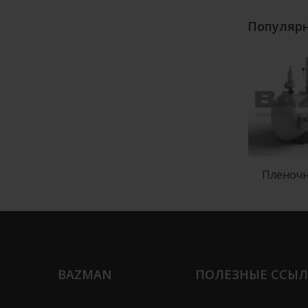
Популярн
амная
Смеситель статический
Пленочн
трубный
BAZMAN
ПОЛЕЗНЫЕ ССЫ