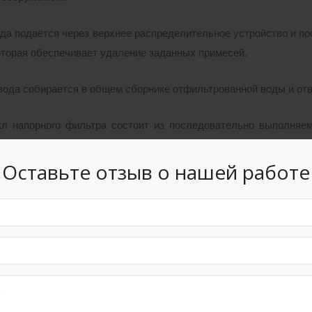
да подаётся через верхнее распределительное устройство и пос
которая обеспечивает удаление заданных примесей.
ода собирается в общем сборнике отфильтрованной воды и отво
л напорного фильтра состоит из последовательно выполняем
На установках подготовки воды для хозяйственно-питьевых 
Оставьте отзыв о нашей работе
ямой промывки.)
ть и продолжительность обратной и прямой промывки напорных
ма работы оборудования.
е проводится в направлении сверху вниз, обратная промывк
 с отводом отработанных промывных вод в канализацию.
нии режима промывки одного из фильтров, остальные фильт