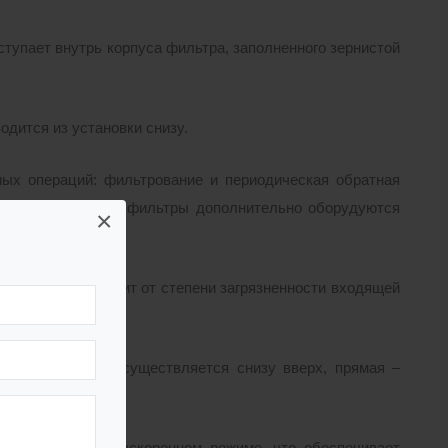
тупает внутрь корпуса фильтра, заполненного зернистой
дится из установки снизу.
ых операций: фильтрование и периодическая обратная
нужд сорбционные фильтры дополнительно оборудуются
×
 фильтров зависит от степени загрязненности входящей
а (взрыхление) осуществляется снизу вверх, прямая –
ры работают в ускоренном режиме, что обеспечивает